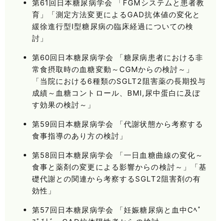
第61回日本糖尿病学会 「FGMシステムと患者教
育」「測定方法変更によるGAD抗体値の変化と
緩徐進行型Ⅰ型糖尿病の臨床経過についての検
討」
第60回日本糖尿病学会 「糖尿病患者における非
常食摂取時の血糖変動～CGMからの検討～」
「当院における6種類のSGLT2阻害薬の長期投与
成績～血糖コントロール、BMI,尿中蛋白に及ぼ
す効果の検討～」
第59回日本糖尿病学会 「代謝状態から考察する
食事指導のあり方の検討」
第58回日本糖尿病学会 「一日血糖曲線の変化～
食事と薬剤の変更による影響からの検討～」「基
礎代謝との関連から考察するSGLT2阻害剤の有
効性」
第57回日本糖尿病学会 「妊娠糖尿病と血中Cﾍﾟ